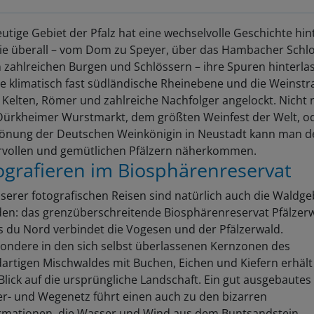
utige Gebiet der Pfalz hat eine wechselvolle Geschichte hin
die überall – vom Dom zu Speyer, über das Hambacher Schlo
 zahlreichen Burgen und Schlössern – ihre Spuren hinterla
ie klimatisch fast südländische Rheinebene und die Weinstr
Kelten, Römer und zahlreiche Nachfolger angelockt. Nicht 
ürkheimer Wurstmarkt, dem größten Weinfest der Welt, od
rönung der Deutschen Weinkönigin in Neustadt kann man d
vollen und gemütlichen Pfälzern näherkommen.
ografieren im Biosphärenreservat
nserer fotografischen Reisen sind natürlich auch die Waldge
en: das grenzüberschreitende Biosphärenreservat Pfälzerw
 du Nord verbindet die Vogesen und der Pfälzerwald.
ondere in den sich selbst überlassenen Kernzonen des
artigen Mischwaldes mit Buchen, Eichen und Kiefern erhäl
Blick auf die ursprüngliche Landschaft. Ein gut ausgebautes
- und Wegenetz führt einen auch zu den bizarren
ormationen, die Wasser und Wind aus dem Buntsandstein