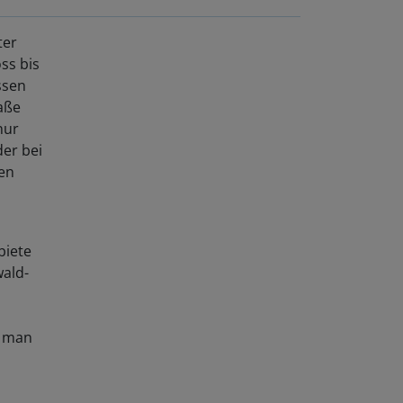
ter
ss bis
ssen
aße
nur
er bei
en
biete
ald-
t man