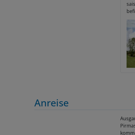
sai
bef
Anreise
Ausgan
Pirmas
kommen