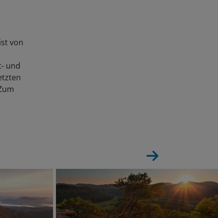
ist von
t- und
etzten
"Zum