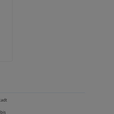
tadt
bis