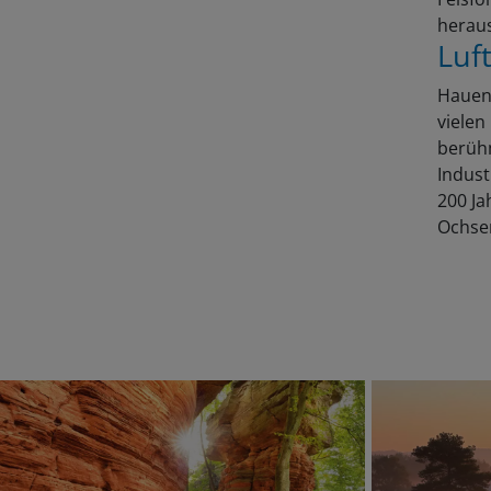
heraus
Luf
Hauens
vielen
berühm
Indust
200 Ja
Ochse