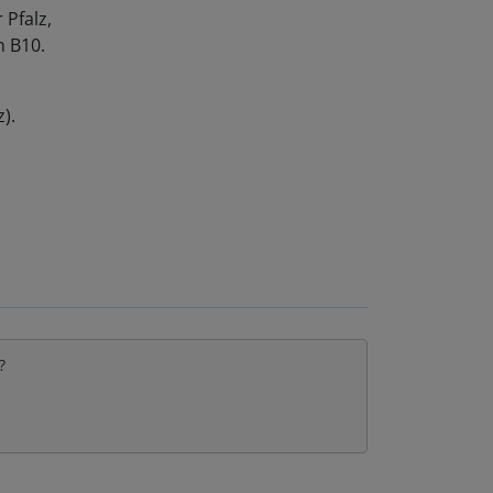
 Pfalz,
n B10.
).
?