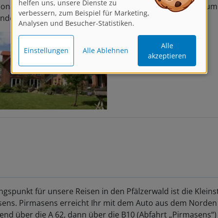
sonale Wild- und Fischgerichte serviert. Unser Seminarraum
verbessern, zum Beispiel für Marketing,
Analysen und Besucher-Statistiken.
indet sich im Hotel.
Alle
Einstellungen
Alle Ablehnen
akzeptieren
gspunkt für unsere Reisen in den Pfälzerwald ist die Kleins
ens. Pirmasens erreicht Ihr mit dem Auto aus dem Norden
d über die A 62, dann über die B10 (Abfahrt „Pirmasens“) 