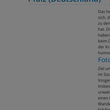
Das he
sich, 
zu den
hat. D
haben 
beim D
der K
humor
Fot
Ziel u
im Süd
Vosges
Insbes
urwald
einen 
Wander
Felsf