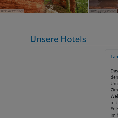
Heinz Wohner
Wolfgang Veeser
Unsere Hotels
Lan
Das
den
Umg
Zim
Wel
mit
Ent
Im 