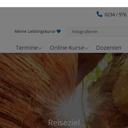
0234 / 976
Meine Lieblingskurse
Fotografieren
Termine
Online-Kurse
Dozenten
Reiseziel