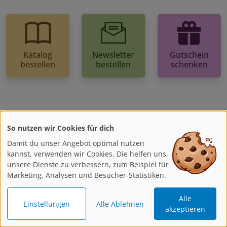
Katalog
Newsletter
Gutschein
bestellen
bestellen
schenken
Kontakt
So nutzen wir Cookies für dich
Wir sind gerne für Dich da!
Damit du unser Angebot optimal nutzen
kannst, verwenden wir Cookies. Die helfen uns,
Montag - Freitag
unsere Dienste zu verbessern, zum Beispiel für
8:00 - 17:00 Uhr
Marketing, Analysen und Besucher-Statistiken.
0234 / 976 189-0
Alle
Einstellungen
Alle Ablehnen
info@artistravel.de
akzeptieren