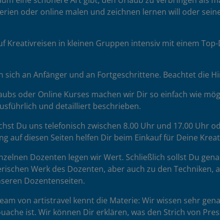
 kaum eine schönere Art gibt, den Urlaub zu verbringen als 
erien oder online malen und zeichnen lernen will oder seine
uf Kreativreisen in kleinen Gruppen intensiv mit einem To
sich an Anfänger und an Fortgeschrittene. Beachtet die H
ubs oder Online Kurses machen wir Dir so einfach wie mögl
sführlich und detailliert beschrieben.
chst Du uns telefonisch zwischen 8.00 Uhr und 17.00 Uhr od
ng auf diesen Seiten helfen Dir beim Einkauf für Deine Krea
zelnen Dozenten legen wir Wert. Schließlich sollst Du gena
rischen Werk des Dozenten, aber auch zu den Techniken, auf 
unseren Dozentenseiten.
am von artistravel kennt die Materie: Wir wissen sehr gena
uache ist. Wir können Dir erklären, was den Strich von Pr