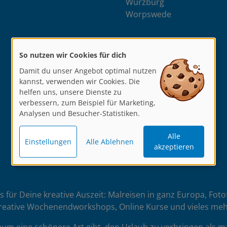
Würzburg
Worpswede
So nutzen wir Cookies für dich
Damit du unser Angebot optimal nutzen
kannst, verwenden wir Cookies. Die
helfen uns, unsere Dienste zu
verbessern, zum Beispiel für Marketing,
Analysen und Besucher-Statistiken.
Alle
Einstellungen
Alle Ablehnen
akzeptieren
es für Deine kreative Auszeit: Malreisen in ganz Europa, Fot
reative Wochenendworkshops, Online Kurse und vieles meh