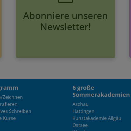
Abonniere unseren
Newsletter!
gramm
6 große
Sommerakademien
n/Zeichnen
rafieren
Aschau
ives Schreiben
Hattingen
e Kurse
Kunstakademie Allgäu
Ostsee