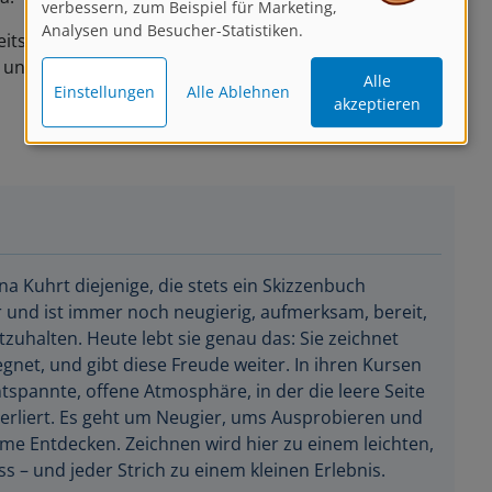
verbessern, zum Beispiel für Marketing,
Analysen und Besucher-Statistiken.
itsplatzes, Ihr werdet vor Start der Live-Session
und Euer Licht zu überprüfen!
Alle
Einstellungen
Alle Ablehnen
akzeptieren
na Kuhrt diejenige, die stets ein Skizzenbuch
r und ist immer noch neugierig, aufmerksam, bereit,
zuhalten. Heute lebt sie genau das: Sie zeichnet
egnet, und gibt diese Freude weiter. In ihren Kursen
ntspannte, offene Atmosphäre, in der die leere Seite
erliert. Es geht um Neugier, ums Ausprobieren und
e Entdecken. Zeichnen wird hier zu einem leichten,
s – und jeder Strich zu einem kleinen Erlebnis.