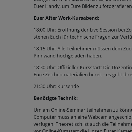
Euer Handy, um Eure Bilder zu fotografiere
Euer After Work-Kursabend:
18:00 Uhr: Eröffnung der Live-Session bei Zoo
stehen Euch für technische Fragen zur Ver
18:15 Uhr: Alle Teilnehmer müssen dem Zoom
Pinnwand hochgeladen haben.
18:30 Uhr: Offizieller Kursstart: Die Dozent
Eure Zeichenmaterialien bereit - es geht dire
21:30 Uhr: Kursende
Benötigte Technik:
Um am Online-Seminar teilnehmen zu können
Computer muss an eine Webcam angeschlos
verfügen. Theoretisch ist auch die Teilnahm
vor Online-Kursstart die Linsen Eurer Kamer