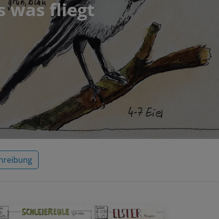
s was fliegt
hreibung