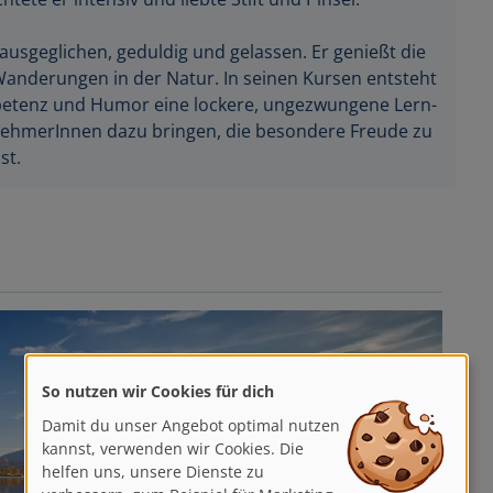
 ausgeglichen, geduldig und gelassen. Er genießt die
Wanderungen in der Natur. In seinen Kursen entsteht
petenz und Humor eine lockere, ungezwungene Lern-
nehmerInnen dazu bringen, die besondere Freude zu
st.
So nutzen wir Cookies für dich
Damit du unser Angebot optimal nutzen
kannst, verwenden wir Cookies. Die
helfen uns, unsere Dienste zu