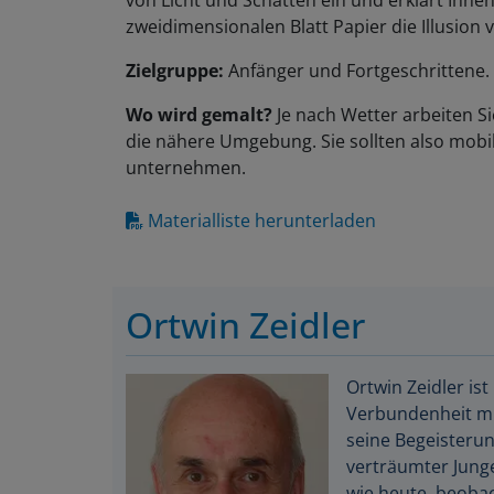
von Licht und Schatten ein und erklärt Ihnen
zweidimensionalen Blatt Papier die Illusion
Zielgruppe:
Anfänger und Fortgeschrittene.
Wo wird gemalt?
Je nach Wetter arbeiten S
die nähere Umgebung. Sie sollten also mobil
unternehmen.
Materialliste herunterladen
Ortwin Zeidler
Ortwin Zeidler is
Verbundenheit mi
seine Begeisterun
verträumter Jung
wie heute, beobach