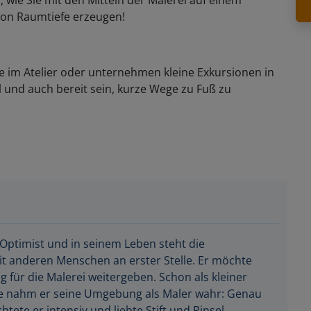
, wie Sie mit den Mitteln der Malerei auf einem
 von Raumtiefe erzeugen!
ie im Atelier oder unternehmen kleine Exkursionen in
 und auch bereit sein, kurze Wege zu Fuß zu
t Optimist und in seinem Leben steht die
t anderen Menschen an erster Stelle. Er möchte
g für die Malerei weitergeben. Schon als kleiner
e nahm er seine Umgebung als Maler wahr: Genau
tete er intensiv und liebte Stift und Pinsel.