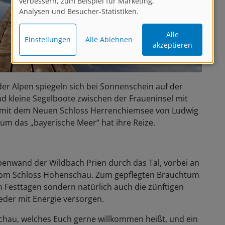
verbessern, zum Beispiel für Marketing,
Analysen und Besucher-Statistiken.
Alle
Einstellungen
Alle Ablehnen
akzeptieren
er Alpen spiegeln sich bei Sonnenschein auf der
d kleine Segelboote zwischen der Fraueninsel mit
l mit dem Neuen Schloss Herrenchiemsee von Ludwig
um das „bayerische Meer“ hat ihre Reize.
enwand der Wildbach Prien durch das Tal, vorbei an
 vom Schloss Hohenschau. Zum gepflegten Brauchtum
n Festtagen sondern natürlich auch die zünftigen
eder mit Energie versorgen.
chau, welches Euch gerne willkommen heißt, und ein