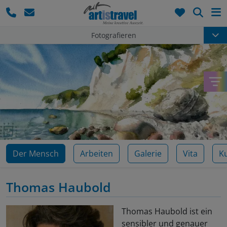
Such
Fotografieren
Der Mensch
Arbeiten
Galerie
Vita
K
Thomas Haubold
Thomas Haubold ist ein
sensibler und genauer