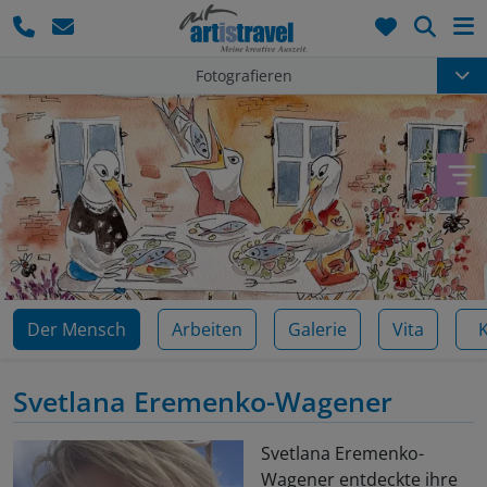
Such
Fotografieren
Der Mensch
Arbeiten
Galerie
Vita
Svetlana Eremenko-Wagener
Svetlana Eremenko-
Wagener entdeckte ihre