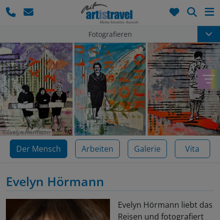
Such
Fotografieren
Evelyn Hörmann
Der Mensch
Arbeiten
Galerie
Vita
Evelyn Hörmann
Evelyn Hörmann liebt das
Reisen und fotografiert