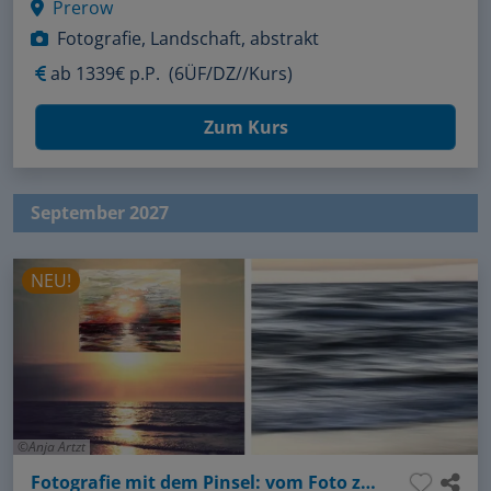
Prerow
Fotografie, Landschaft, abstrakt
ab
1339€ p.P.
(6ÜF/DZ//Kurs)
Zum Kurs
September 2027
NEU!
Anja Artzt
Fotografie mit dem Pinsel: vom Foto zum Kunstwerk