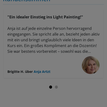
"Ein idealer Einstieg ins Light Painting!"
Anja ist auf jede einzelne Person hervorragend
eingegangen. Sie spricht alle an, bezieht jeden aktiv
mit ein und bringt unglaublich viele Ideen in den
Kurs ein. Ein großes Kompliment an die Dozentin!
Sie war bestens vorbereitet – sowohl was die
Räumlichkeiten als auch die Locations anging.
Sogar dunkle Vorhänge hatte sie dabei, damit der
Raum optimal abgedunkelt werden konnte.
Brigitte H.
über
Anja Artzt
Außerdem brachte sie verschiedenstes Licht-
Equipment mit, darunter Lichtschwerter,
Lichtstäbe und Lichterketten, die wir alle
ausprobieren konnten. Für mich war es die erste
Begegnung mit Light Painting. Anja hat alles
verständlich erklärt, sodass wir in kurzer Zeit viel