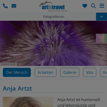
Such
Fotografieren
Anja Artzt
Der Mensch
Arbeiten
Galerie
Vita
K
Anja Artzt
Anja Artzt ist humorvoll
und lebenslustig und