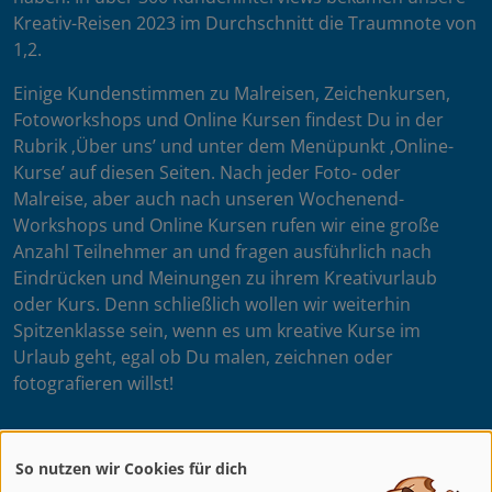
Kreativ-Reisen 2023 im Durchschnitt die Traumnote von
1,2.
Einige Kundenstimmen zu Malreisen, Zeichenkursen,
Fotoworkshops und Online Kursen findest Du in der
Rubrik ‚Über uns’ und unter dem Menüpunkt ‚Online-
Kurse’ auf diesen Seiten. Nach jeder Foto- oder
Malreise, aber auch nach unseren Wochenend-
Workshops und Online Kursen rufen wir eine große
Anzahl Teilnehmer an und fragen ausführlich nach
Eindrücken und Meinungen zu ihrem Kreativurlaub
oder Kurs. Denn schließlich wollen wir weiterhin
Spitzenklasse sein, wenn es um kreative Kurse im
Urlaub geht, egal ob Du malen, zeichnen oder
fotografieren willst!
So nutzen wir Cookies für dich
Dein artistravel Team