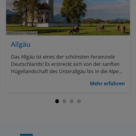
asiafoto / iStock
Allgäu
Das Allgäu ist eines der schönsten Ferienziele
Deutschlands! Es erstreckt sich von der sanften
Hügellandschaft des Unterallgäu bis in die Alpen
ins Kleinwalsertal und steckt voller
Mehr erfahren
Naturschönheiten. Im Osten liegt die kleine Stadt
Füssen und das weltberühmte Schloss
Neuschwanstein, im Westen der Bodensee! Im
Süden überrascht der Landkreis mit Vielfalt und
Kontrasten: Tiefe Täler reihen sich an
atemberaubende Alpenkulissen, traditionelle
Berghütten stehen neben modernen Hotels, auf