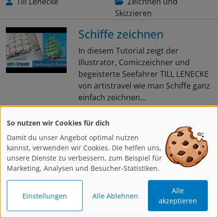
Till Lenecke
Zeichnen und
Skizzieren
Schiffe zeichnen
In diesem Tutorial zeigt der
Illustrator, Comiczeichner und
begeisterte Seefahrer TILL LENECKE
von artistravel wie man Schiffe ganz
einfach zeichnen…
Weiterlesen
So nutzen wir Cookies für dich
Damit du unser Angebot optimal nutzen
kannst, verwenden wir Cookies. Die helfen uns,
unsere Dienste zu verbessern, zum Beispiel für
Brigitte Guhle
Zeichnen und
Marketing, Analysen und Besucher-Statistiken.
Skizzieren
Porträt im Halbprofil
Alle
Einstellungen
Alle Ablehnen
akzeptieren
zeichnen