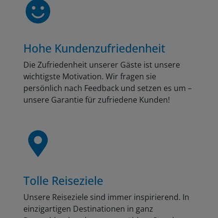
Von den Räumen unserer Akademie ist er nur
einen kurzen Fußweg entfernt. Nur ein paar
Autominuten von der Akademie entfernt gibt es
in den umliegenden Dörfern gemütliche
Hohe Kundenzufriedenheit
Fremdenzimmer für jeden Geldbeutel, in
Kempten finden Sie auch größere Hotels.
Hier ist
Die Zufriedenheit unserer Gäste ist unsere
eine Liste mit Unterkünften in Betzigau und
wichtigste Motivation. Wir fragen sie
Umgebung.
persönlich nach Feedback und setzen es um –
unsere Garantie für zufriedene Kunden!
Tolle Reiseziele
Unsere Reiseziele sind immer inspirierend. In
einzigartigen Destinationen in ganz