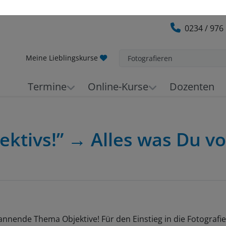
0234 / 976
Meine Lieblingskurse
Fotografieren
Termine
Online-Kurse
Dozenten
jektivs!” → Alles was Du v
nnende Thema Objektive! Für den Einstieg in die Fotografie 