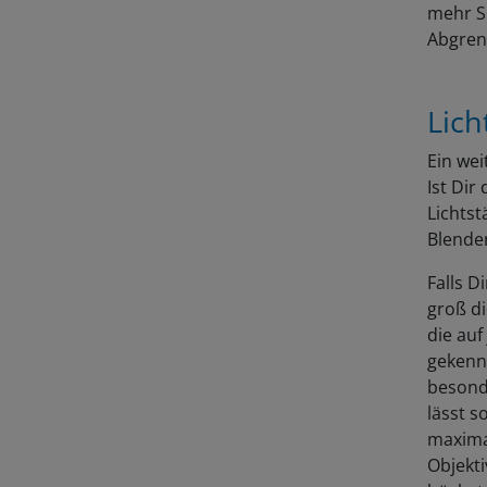
mehr S
Abgrenz
Lich
Ein wei
Ist Dir
Lichtst
Blende
Falls D
groß d
die auf
gekennz
besonde
lässt s
maximal
Objekti
höchstm