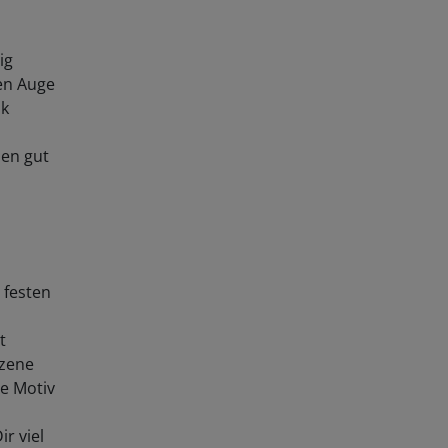
ig
hen Auge
ok
nen gut
 festen
t
Szene
de Motiv
r viel