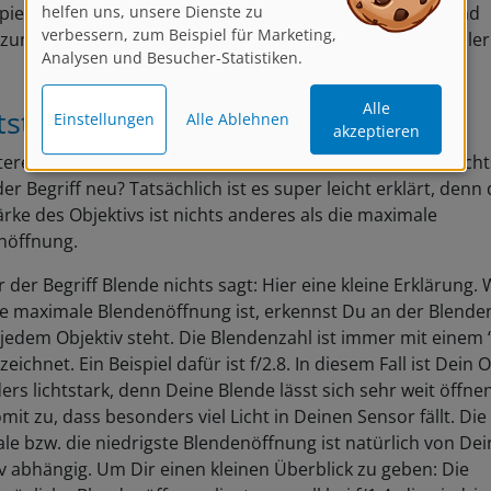
verbessern, zum Beispiel für Marketing,
pielraum, wenn es um die Positionierung, Darstellung und
Analysen und Besucher-Statistiken.
ung Deines Motivs geht. Hier bist Du also deutlich flexibler
Alle
Einstellungen
Alle Ablehnen
akzeptieren
tstärke
teres Thema mit dem Du Dich befassen solltest, ist die Licht
 der Begriff neu? Tatsächlich ist es super leicht erklärt, denn 
ärke des Objektivs ist nichts anderes als die maximale
nöffnung.
ir der Begriff Blende nichts sagt: Hier eine kleine Erklärung. 
ie maximale Blendenöffnung ist, erkennst Du an der Blende
 jedem Objektiv steht. Die Blendenzahl ist immer mit einem “
eichnet. Ein Beispiel dafür ist f/2.8. In diesem Fall ist Dein O
rs lichtstark, denn Deine Blende lässt sich sehr weit öffne
omit zu, dass besonders viel Licht in Deinen Sensor fällt. Die
e bzw. die niedrigste Blendenöffnung ist natürlich von De
v abhängig. Um Dir einen kleinen Überblick zu geben: Die
ögliche Blendenöffnung liegt generell bei f/1,4, die niedrig