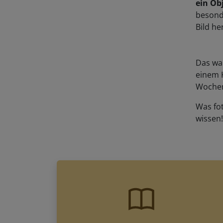
besonde
Bild he
Das war
einem K
Wochen
Was fo
wissen