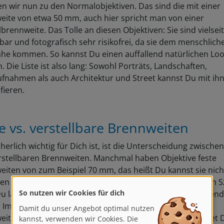
 wir nun zu den Normalobjektiven. Das sind die mit einer
eite von etwa 50 mm, auch hier spricht man von einer
rennweite. Das Tolle an diesen Objektiven: Sie sind vielseit
bar und fotografisch sehr risikofrei, da sie dem menschlic
ahe kommen. So kannst Du einen auffallend natürlichen Lo
n. Die Liste ist also lang: Sowohl Porträts, Landschaften,
ufnahmen als auch Architektur und Street kannst Du mit ih
fieren.
e vs. verstellbare Brennweiten
herlich wichtig für Dich ist, ist die Unterscheidung zwischen
rstellbaren Brennweiten. Manchmal haben Objektive feste
iten von zum Beispiel 70 mm, das heißt Du kannst sie nich
len und bist somit eingeschränkter wenn Du Dein Motiv in 
So nutzen wir Cookies für dich
Du läufst also schonmal etwas länger, bevor Du das passen
Damit du unser Angebot optimal nutzen
. Im Umkehrschluss gibt es natürlich auch verstellbare
kannst, verwenden wir Cookies. Die
iten wie zum Beispiel 70-300 mm. Das Teleobjektiv bietet Di
helfen uns, unsere Dienste zu