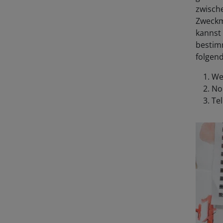
zwisch
Zweckmä
kannst 
bestimm
folgen
Wei
No
Te