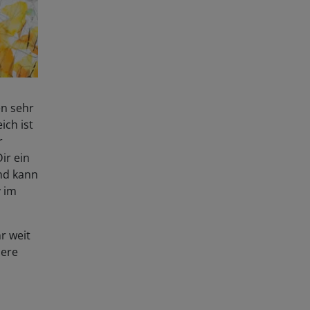
en sehr
ich ist
r
ir ein
und kann
v im
r weit
iere