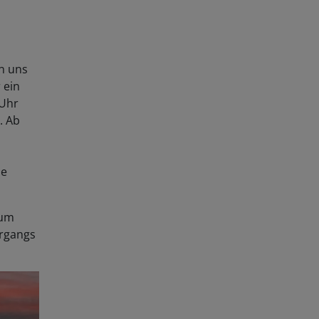
n uns
 ein
 Uhr
. Ab
pe
 um
ergangs