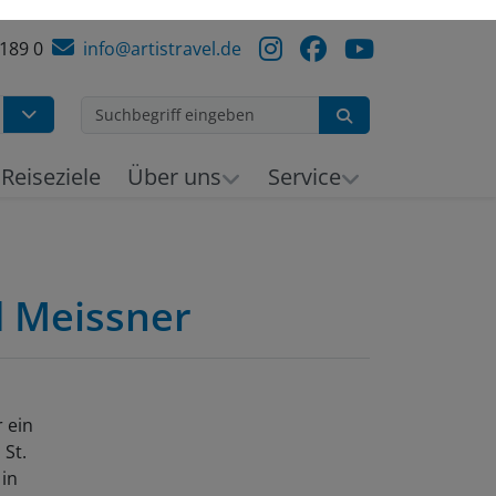
 189 0
info@artistravel.de
Suchen
Reiseziele
Über uns
Service
d Meissner
r ein
 St.
 in
Woche