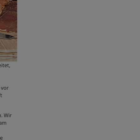
itet,
 vor
t
. Wir
 am
ne