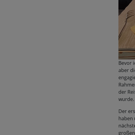
Bevor i
aber di
engagi
Rahmen
der Rei
wurde.
Der er
haben 
nächst
großen