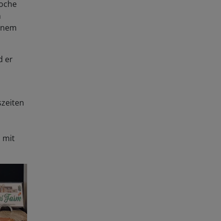
n
einem
d er
szeiten
 mit