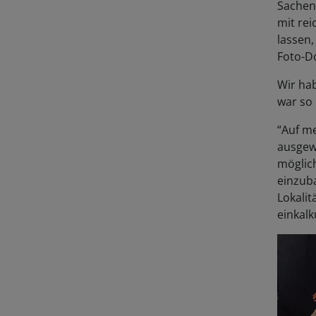
mit rei
lassen,
Foto-D
Wir hab
war so 
“Auf me
ausgewä
möglich
einzuba
Lokali
einkalk