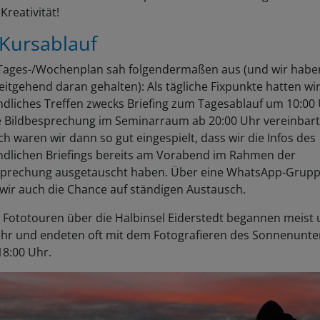
reativität!
 Kursablauf
Tages-/Wochenplan sah folgendermaßen aus (und wir habe
itgehend daran gehalten): Als tägliche Fixpunkte hatten wir
dliches Treffen zwecks Briefing zum Tagesablauf um 10:00
e Bildbesprechung im Seminarraum ab 20:00 Uhr vereinbart
h waren wir dann so gut eingespielt, dass wir die Infos des
dlichen Briefings bereits am Vorabend im Rahmen der
sprechung ausgetauscht haben. Über eine WhatsApp-Grup
wir auch die Chance auf ständigen Austausch.
 Fototouren über die Halbinsel Eiderstedt begannen meist
Uhr und endeten oft mit dem Fotografieren des Sonnenunt
18:00 Uhr.