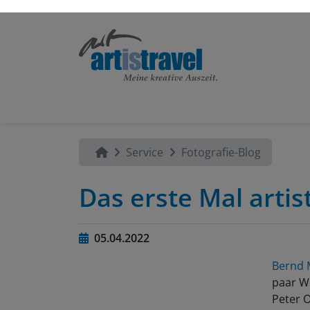
Service
Fotografie-Blog
Das erste Mal arti
05.04.2022
Bernd 
paar Wo
Peter 
Sachen