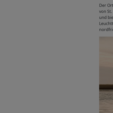
Der Ort
von St.
und bi
Leucht
nordfri