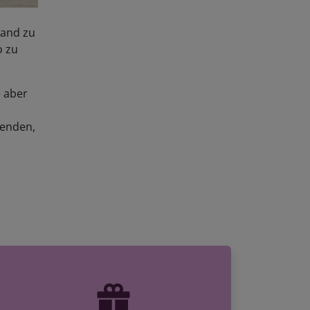
rand zu
o zu
e aber
menden,