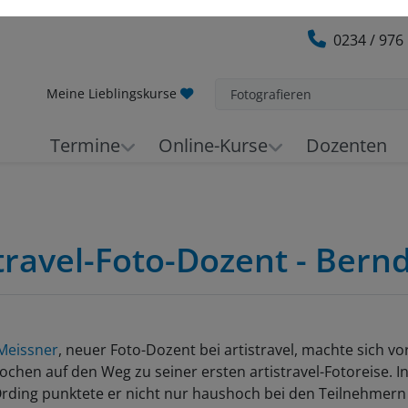
0234 / 976
Meine Lieblingskurse
Fotografieren
Termine
Online-Kurse
Dozenten
stravel-Foto-Dozent - Bern
Meissner
, neuer Foto-Dozent bei artistravel, machte sich vo
chen auf den Weg zu seiner ersten artistravel-Fotoreise. In
Ording punktete er nicht nur haushoch bei den Teilnehmern
 “Kursleitung”, sondern versorgte uns auch während der 