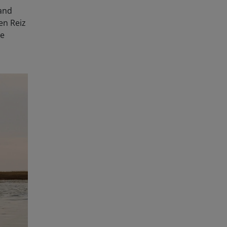
rand
en Reiz
re