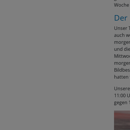
Woche K
Der
Unser 
auch we
morgen
und di
Mittwoc
morgen
Bildbe
hatten 
Unsere
11:00 
gegen 