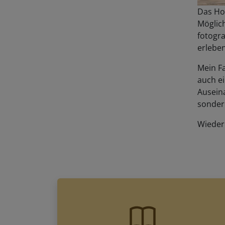
Das Hot
Möglich
fotogr
erleben
Mein Fa
auch e
Auseina
sonder
Wieder