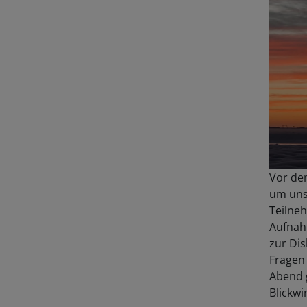
Vor de
um uns
Teilne
Aufnah
zur Dis
Fragen
Abend 
Blickwi