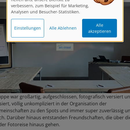
verbessern, zum Beispiel für Marketing,
Analysen und Besucher-Statistiken.
Alle
Einstellungen
Alle Ablehnen
akzeptieren
ppe war großartig, aufgeschlossen, fotografisch versiert u
siert, völlig unkompliziert in der Organisation der
meinschaften zu den Spots und immer super zuverlässig u
ch. Darüber hinaus entstanden Freundschaften, die über di
der Fotoreise hinaus gehen.