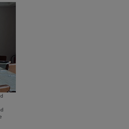
nd
nd
e