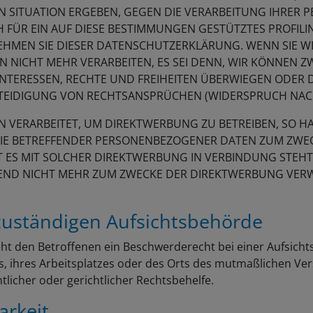
EN SITUATION ERGEBEN, GEGEN DIE VERARBEITUNG IHRE
 FÜR EIN AUF DIESE BESTIMMUNGEN GESTÜTZTES PROFILIN
EHMEN SIE DIESER DATENSCHUTZERKLÄRUNG. WENN SIE W
 NICHT MEHR VERARBEITEN, ES SEI DENN, WIR KÖNNEN
 INTERESSEN, RECHTE UND FREIHEITEN ÜBERWIEGEN ODER 
IDIGUNG VON RECHTSANSPRÜCHEN (WIDERSPRUCH NACH A
ERARBEITET, UM DIREKTWERBUNG ZU BETREIBEN, SO HABE
SIE BETREFFENDER PERSONENBEZOGENER DATEN ZUM ZWE
EIT ES MIT SOLCHER DIREKTWERBUNG IN VERBINDUNG STEH
ND NICHT MEHR ZUM ZWECKE DER DIREKTWERBUNG VERWE
zuständigen Aufsichts­behörde
eht den Betroffenen ein Beschwerderecht bei einer Aufsich
ts, ihres Arbeitsplatzes oder des Orts des mutmaßlichen V
licher oder gerichtlicher Rechtsbehelfe.
arkeit