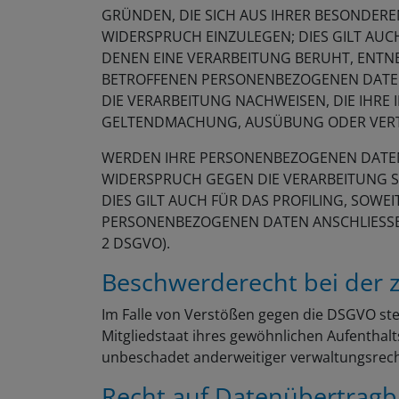
GRÜNDEN, DIE SICH AUS IHRER BESONDER
WIDERSPRUCH EINZULEGEN; DIES GILT AUCH
DENEN EINE VERARBEITUNG BERUHT, ENTN
BETROFFENEN PERSONENBEZOGENEN DATEN
DIE VERARBEITUNG NACHWEISEN, DIE IHRE
GELTENDMACHUNG, AUSÜBUNG ODER VERTE
WERDEN IHRE PERSONENBEZOGENEN DATEN V
WIDERSPRUCH GEGEN DIE VERARBEITUNG 
DIES GILT AUCH FÜR DAS PROFILING, SOW
PERSONENBEZOGENEN DATEN ANSCHLIESSE
2 DSGVO).
Beschwerde­recht bei der 
Im Falle von Verstößen gegen die DSGVO st
Mitgliedstaat ihres gewöhnlichen Aufenthal
unbeschadet anderweitiger verwaltungsrecht
Recht auf Daten­übertrag­b