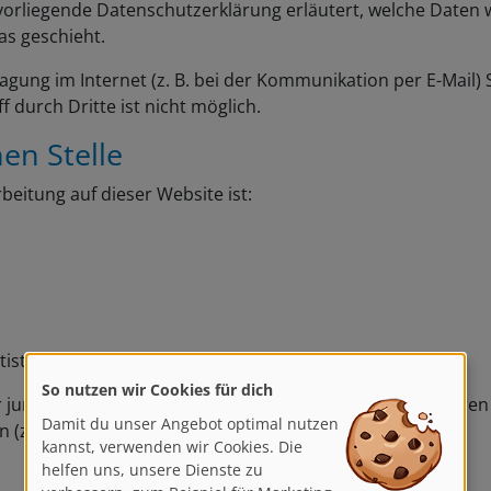
 vorliegende Datenschutzerklärung erläutert, welche Daten w
as geschieht.
agung im Internet (z. B. bei der Kommunikation per E-Mail) 
 durch Dritte ist nicht möglich.
en Stelle
beitung auf dieser Website ist:
tistravel.de
So nutzen wir Cookies für dich
er juristische Person, die allein oder gemeinsam mit andere
Damit du unser Angebot optimal nutzen
z. B. Namen, E-Mail-Adressen o. Ä.) entscheidet.
kannst, verwenden wir Cookies. Die
helfen uns, unsere Dienste zu