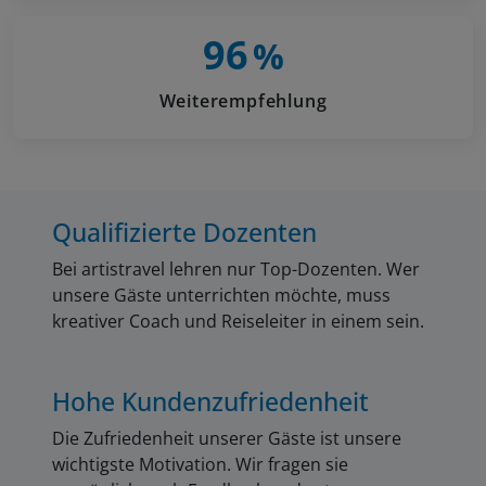
Fremdenzimmer für jeden Geldbeutel, in Kempten
finden Sie auch größere Hotels.
Hier ist eine Liste mit
97
%
Unterkünften in Betzigau und Umgebung.
Weiterempfehlung
Qualifizierte Dozenten
Bei artistravel lehren nur Top-Dozenten. Wer
unsere Gäste unterrichten möchte, muss
kreativer Coach und Reiseleiter in einem sein.
Hohe Kundenzufriedenheit
Die Zufriedenheit unserer Gäste ist unsere
wichtigste Motivation. Wir fragen sie